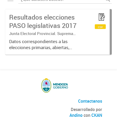
Resultados elecciones
PASO legislativas 2017
csv
Junta Electoral Provincial. Suprema
Corte de Justicia. Poder Judicial
Datos correspondientes a las
Mendoza.
elecciones primarias, abiertas,
simultáneas y obligatorias de
Argentina realizadas en la Provincia
de Mendoza el 13 de agosto de
2017 donde cada partido político...
Contactanos
Desarrollado por
Andino
con
CKAN