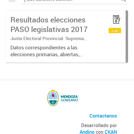
Resultados elecciones
PASO legislativas 2017
csv
Junta Electoral Provincial. Suprema
Corte de Justicia. Poder Judicial
Datos correspondientes a las
Mendoza.
elecciones primarias, abiertas,
simultáneas y obligatorias de
Argentina realizadas en la Provincia
de Mendoza el 13 de agosto de
2017 donde cada partido político...
Contactanos
Desarrollado por
Andino
con
CKAN