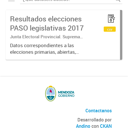
Resultados elecciones
PASO legislativas 2017
csv
Junta Electoral Provincial. Suprema
Corte de Justicia. Poder Judicial
Datos correspondientes a las
Mendoza.
elecciones primarias, abiertas,
simultáneas y obligatorias de
Argentina realizadas en la Provincia
de Mendoza el 13 de agosto de
2017 donde cada partido político...
Contactanos
Desarrollado por
Andino
con
CKAN