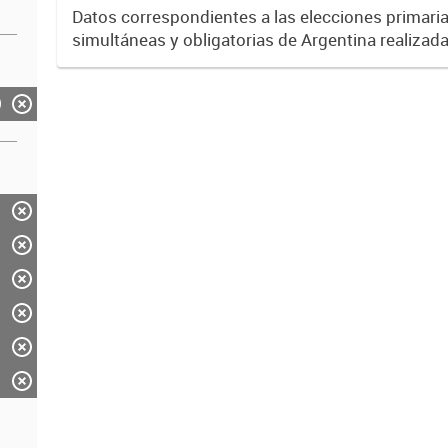
Mendoza.
Datos correspondientes a las elecciones primarias
simultáneas y obligatorias de Argentina realizada
Provincia de Mendoza el 13 de agosto de 2017 
partido político...
)