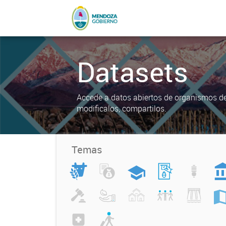
Datasets
Accede a datos abiertos de organismos del
modificalos, compartilos.
Temas