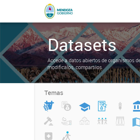
Datasets
Accede a datos abiertos de organismos del
modificalos, compartilos.
Temas