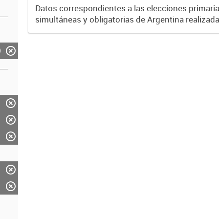
Mendoza.
Datos correspondientes a las elecciones primarias
simultáneas y obligatorias de Argentina realizada
Provincia de Mendoza el 13 de agosto de 2017 
partido político...
)