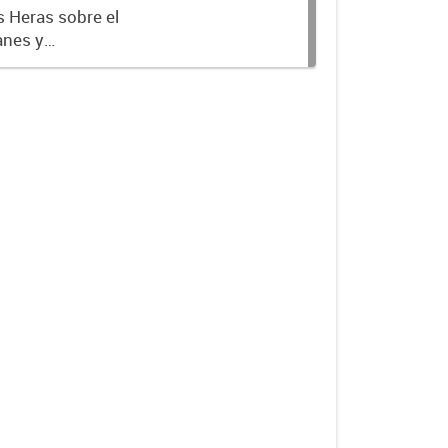
s Heras sobre el
anes y
 Partiendo del