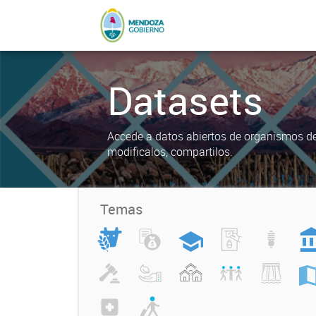
Datasets
Accede a datos abiertos de organismos del
modificalos, compartilos.
Temas