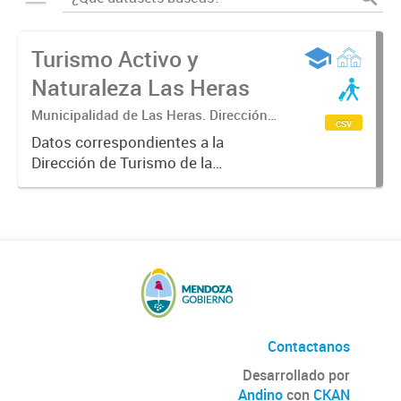
Turismo Activo y
Naturaleza Las Heras
Municipalidad de Las Heras. Dirección
csv
de Turismo
Datos correspondientes a la
Dirección de Turismo de la
Municipalidad de Las Heras sobre
turismo activo y naturaleza,
itinerario anual de las actividades
que se puede disfrutar en las
cuatro...
Contactanos
Desarrollado por
Andino
con
CKAN