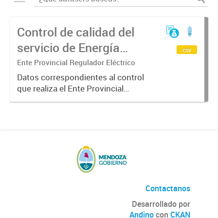
Control de calidad del
servicio de Energía
csv
Eléctrica etapa I año
Ente Provincial Regulador Eléctrico
2017
Datos correspondientes al control
que realiza el Ente Provincial
Regulador Eléctrico sobre el
cumplimiento de las pautas de
calidad de servicio. En la etapa 1 se
controlan, en forma semestral,...
Contactanos
Desarrollado por
Andino
con
CKAN