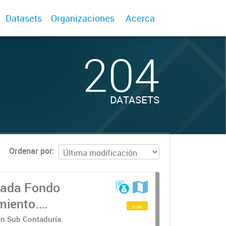
Datasets
Organizaciones
Acerca
204
DATASETS
Ordenar por
lada Fondo
miento.
csv
ón Sub Contaduría.