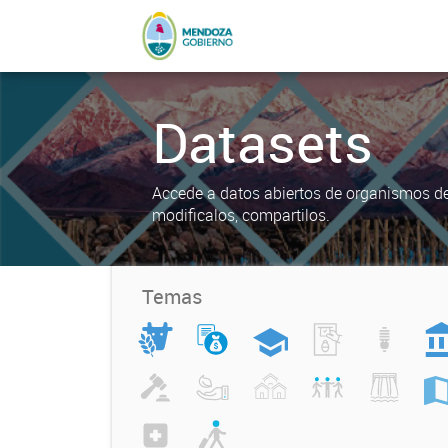
Datasets
Accede a datos abiertos de organismos del
modificalos, compartilos.
Temas