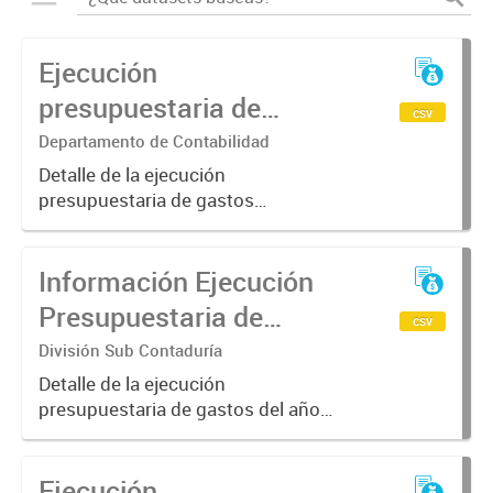
Ejecución
presupuestaria de
csv
Gastos y Recursos
Departamento de Contabilidad
-2024-FTyC
Detalle de la ejecución
presupuestaria de gastos
acumulado al mes de Enero del año
2024
Información Ejecución
Presupuestaria de
csv
Gastos - 2024 FTyC
División Sub Contaduría
Detalle de la ejecución
presupuestaria de gastos del año
2024
Ejecución