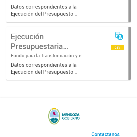
Crecimiento. División Sub Contaduría.
la Transformación y el
Datos correspondientes a la
Ejecución del Presupuesto
Crecimiento. Año 2021.
acumulada del ejercicio 2021
correspondiente al Fondo para la
Ejecución
Transformación y el Crecimiento.
Presupuestaria
csv
Acumulada Fondo para
Fondo para la Transformación y el
Crecimiento. División Sub Contaduría
la Transformación y el
Datos correspondientes a la
Ejecución del Presupuesto
Crecimiento. Año 2022..
acumulada del ejercicio 2022
correspondiente al Fondo para la
Transformación y el Crecimiento.
Contactanos