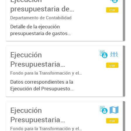
presupuestaria de
csv
Gastos 2022-FTyC
Departamento de Contabilidad
Detalle de la ejecución
presupuestaria de gastos
acumulado al mes de Abril del año
2022
Ejecución
Presupuestaria
csv
Acumulada Fondo para
Fondo para la Transformación y el
Crecimiento. División Sub Contaduría
la Transformación y el
Datos correspondientes a la
Ejecución del Presupuesto
Crecimiento. Año 2020
acumulada del ejercicio 2020
correspondiente al Fondo para la
Ejecución
Transformación y el Crecimiento.
Presupuestaria
csv
Acumulada Fondo para
Fondo para la Transformación y el