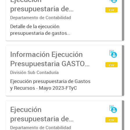
presupuestaria de
csv
Gastos 2023 - FTyC
Departamento de Contabilidad
Detalle de la ejecución
presupuestaria de gastos
acumulado al mes de Enero del año
2023
Información Ejecución
Presupuestaria GASTOS
csv
Y RECURSOS - FTyC
División Sub Contaduría
2023
Ejecución presupuestaria de Gastos
y Recursos - Mayo 2023-FTyC
Ejecución
presupuestaria de
csv
Gastos 2022-FTyC
Departamento de Contabilidad