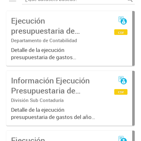
Ejecución
presupuestaria de
csv
Gastos y Recursos
Departamento de Contabilidad
-2024-FTyC
Detalle de la ejecución
presupuestaria de gastos
acumulado al mes de Enero del año
2024
Información Ejecución
Presupuestaria de
csv
Gastos - 2024 FTyC
División Sub Contaduría
Detalle de la ejecución
presupuestaria de gastos del año
2024
Ejecución