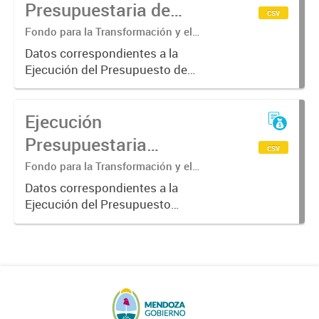
Presupuestaria de
csv
Gastos Fondo para la
Fondo para la Transformación y el
Crecimiento. Departamento
Transformación y el
Datos correspondientes a la
Contabilidad.
Ejecución del Presupuesto de
Crecimiento 2018
Gastos del Fondo para la
Transformación y el Crecimiento en
Ejecución
el Ejercicio 2018.
Presupuestaria
csv
Acumulada Fondo para
Fondo para la Transformación y el
Crecimiento. División Sub Contaduría
la Transformación y el
Datos correspondientes a la
Ejecución del Presupuesto
Crecimiento. Año 2022..
acumulada del ejercicio 2022
correspondiente al Fondo para la
Transformación y el Crecimiento.