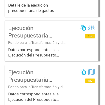
Detalle de la ejecución
presupuestaria de gastos
acumulado al mes de Abril del año
2022
Ejecución
Presupuestaria
csv
Acumulada Fondo para
Fondo para la Transformación y el
Crecimiento. División Sub Contaduría
la Transformación y el
Datos correspondientes a la
Ejecución del Presupuesto
Crecimiento. Año 2020
acumulada del ejercicio 2020
correspondiente al Fondo para la
Ejecución
Transformación y el Crecimiento.
Presupuestaria
csv
Acumulada Fondo para
Fondo para la Transformación y el
Crecimiento. División Sub Contaduría.
la Transformación y el
Datos correspondientes a la
Ejecución del Presupuesto
Crecimiento. Año 2021.
acumulada del ejercicio 2021