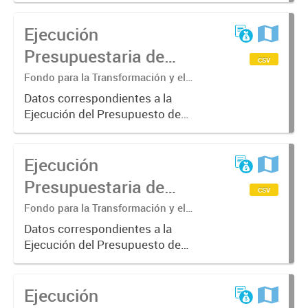
correspondiente al Fondo para la
Ejecución
Transformación y el Crecimiento.
Presupuestaria de
csv
Gastos Fondo para la
Fondo para la Transformación y el
Crecimiento. División Sub Contaduría.
Transformación y el
Datos correspondientes a la
Ejecución del Presupuesto de
Crecimiento 2019
Gastos del Fondo para la
Transformación y el Crecimiento en
Ejecución
el Ejercicio 2019.
Presupuestaria de
csv
Gastos Fondo para la
Fondo para la Transformación y el
Crecimiento. División Sub Contaduría.
Transformación y el
Datos correspondientes a la
Ejecución del Presupuesto de
Crecimiento. Años
Gastos del Fondo para la
2020/2021
Transformación y el Crecimiento en
Ejecución
los años 2020 y 2021.