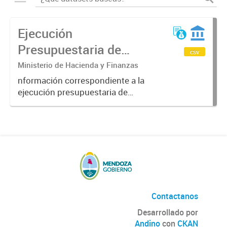
Ejecución
Presupuestaria de
csv
Recursos de la
Ministerio de Hacienda y Finanzas
Administración Pública
nformación correspondiente a la
ejecución presupuestaria de
Provincial 2018
recursos del gobierno de la
provincia de Mendoza obtenida a
través del Sistema SIDICO. La
misma corresponde al ejercicio
2018.
Contactanos
Desarrollado por
Andino
con
CKAN