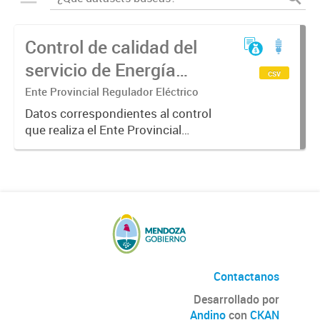
Control de calidad del
servicio de Energía
csv
Eléctrica etapa I año
Ente Provincial Regulador Eléctrico
2017
Datos correspondientes al control
que realiza el Ente Provincial
Regulador Eléctrico sobre el
cumplimiento de las pautas de
calidad de servicio. En la etapa 1 se
controlan, en forma semestral,...
Contactanos
Desarrollado por
Andino
con
CKAN